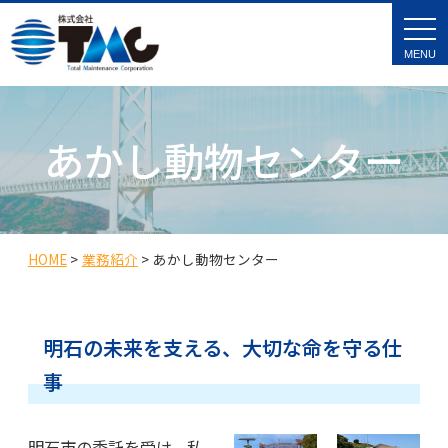
t
o
g
g
l
e
n
a
あかし動物センター
v
i
g
a
t
i
o
n
HOME
>
業務紹介
>
あかし動物センター
明石の未来を支える、大切な命を守る仕
事
明石市の委託を受け、私